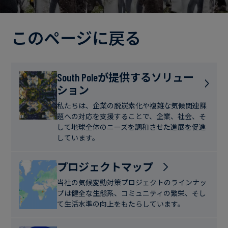
電
ト
実
力・
さ
ガ
このページに戻る
ブ
へ
ス
ロ
の
グ
取
食
South Poleが提供するソリュー
り
ション
品・
組
ケ
飲
み
ー
私たちは、企業の脱炭素化や複雑な気候関連課
料
題への対応を支援することで、企業、社会、そ
ス
して地球全体のニーズを調和させた進展を促進
ス
しています。
サ
タ
ス
デ
プロジェクトマップ
テ
ィ
当社の気候変動対策プロジェクトのラインナッ
ナ
プは健全な生態系、コミュニティの繁栄、そし
ブ
て生活水準の向上をもたらしています。
ニ
ル
ュ