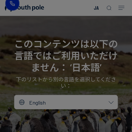
JA
企
消
プ
ガ
業
費
ロ
イ
理
財・
ジ
ド
念
フ
ェ
＆
このコンテンツは以下の
ァ
ク
レ
言語ではご利用いただけ
ッ
ト
ポ
役
シ
を
ー
員
ません： ‘日本語’
Read more
Read more
ョ
見
ト
紹
Read more
Read more
Read more
Read more
Read more
Read more
ン
る
Read more
Read more
介
下のリストから別の言語を選択してくださ
い：
今
エ
後
所
English
ネ
の
在
ル
イ
地
ギ
ベ
ー・
ン
誠