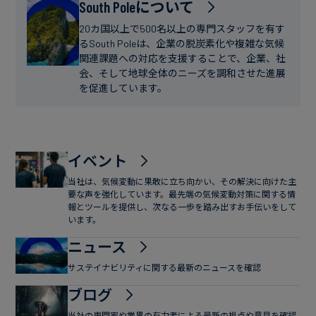
フ
South Poleについて
ー
ァ
ス
20カ国以上で500名以上の専門スタッフを有す
イ
るSouth Poleは、企業の脱炭素化や複雑な気候
関連課題への対応を支援することで、企業、社
ナ
会、そして地球全体のニーズを調和させた進展
ン
を促進しています。
ス
イベント
当社は、気候変動に果敢に立ち向かい、その解決に向けた主
要な声を強化しています。最先端の気候変動対策に関する情
報とツールを提供し、次なる一歩を踏み出すお手伝いをして
います。
ニュース
サステイナビリティに関する最新のニュースを確認
ブログ
当社の専門家や業界の有力者による最新の視点や意見を確認