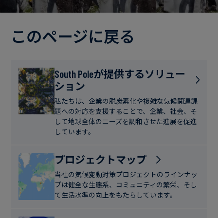
電
ト
実
力・
さ
ガ
このページに戻る
ブ
へ
ス
ロ
の
グ
取
食
South Poleが提供するソリュー
り
ション
品・
組
ケ
飲
み
ー
私たちは、企業の脱炭素化や複雑な気候関連課
料
題への対応を支援することで、企業、社会、そ
ス
して地球全体のニーズを調和させた進展を促進
ス
しています。
サ
タ
ス
デ
プロジェクトマップ
テ
ィ
当社の気候変動対策プロジェクトのラインナッ
ナ
プは健全な生態系、コミュニティの繁栄、そし
ブ
て生活水準の向上をもたらしています。
ニ
ル
ュ