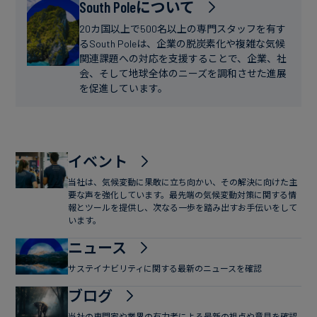
フ
South Poleについて
ー
ァ
ス
20カ国以上で500名以上の専門スタッフを有す
イ
るSouth Poleは、企業の脱炭素化や複雑な気候
関連課題への対応を支援することで、企業、社
ナ
会、そして地球全体のニーズを調和させた進展
ン
を促進しています。
ス
イベント
当社は、気候変動に果敢に立ち向かい、その解決に向けた主
要な声を強化しています。最先端の気候変動対策に関する情
報とツールを提供し、次なる一歩を踏み出すお手伝いをして
います。
ニュース
サステイナビリティに関する最新のニュースを確認
ブログ
当社の専門家や業界の有力者による最新の視点や意見を確認