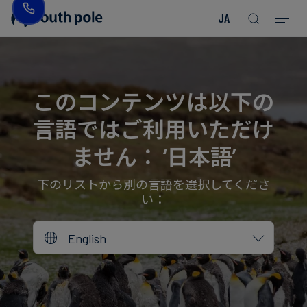
JA
企
消
プ
ガ
業
費
ロ
イ
理
財・
ジ
ド
念
フ
ェ
＆
このコンテンツは以下の
ァ
ク
レ
言語ではご利用いただけ
ッ
ト
ポ
役
シ
を
ー
員
ません： ‘日本語’
Read more
Read more
ョ
見
ト
紹
Read more
Read more
Read more
Read more
Read more
Read more
ン
る
Read more
Read more
介
下のリストから別の言語を選択してくださ
い：
今
エ
後
所
English
ネ
の
在
ル
イ
地
ギ
ベ
ー・
ン
誠