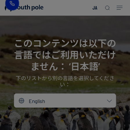
JA
企
消
プ
ガ
業
費
ロ
イ
理
財・
ジ
ド
念
フ
ェ
＆
このコンテンツは以下の
ァ
ク
レ
言語ではご利用いただけ
ッ
ト
ポ
役
シ
を
ー
員
ません： ‘日本語’
Read more
Read more
ョ
見
ト
紹
Read more
Read more
Read more
Read more
Read more
Read more
ン
る
Read more
Read more
介
下のリストから別の言語を選択してくださ
い：
今
エ
後
所
English
ネ
の
在
ル
イ
地
ギ
ベ
ー・
ン
誠