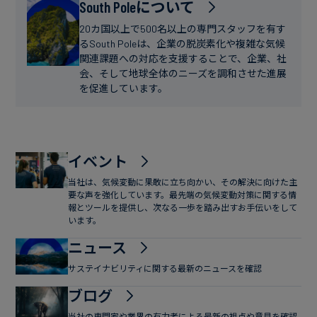
フ
South Poleについて
ー
ァ
ス
20カ国以上で500名以上の専門スタッフを有す
イ
るSouth Poleは、企業の脱炭素化や複雑な気候
関連課題への対応を支援することで、企業、社
ナ
会、そして地球全体のニーズを調和させた進展
ン
を促進しています。
ス
イベント
当社は、気候変動に果敢に立ち向かい、その解決に向けた主
要な声を強化しています。最先端の気候変動対策に関する情
報とツールを提供し、次なる一歩を踏み出すお手伝いをして
います。
ニュース
サステイナビリティに関する最新のニュースを確認
ブログ
当社の専門家や業界の有力者による最新の視点や意見を確認