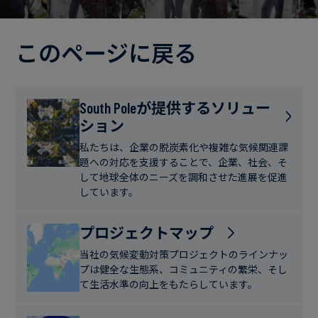
電
ト
実
力・
さ
ガ
このページに戻る
ブ
へ
ス
ロ
の
グ
取
食
South Poleが提供するソリュー
り
ション
品・
組
ケ
飲
み
ー
私たちは、企業の脱炭素化や複雑な気候関連課
料
題への対応を支援することで、企業、社会、そ
ス
して地球全体のニーズを調和させた進展を促進
ス
しています。
サ
タ
ス
デ
プロジェクトマップ
テ
ィ
当社の気候変動対策プロジェクトのラインナッ
ナ
プは健全な生態系、コミュニティの繁栄、そし
ブ
て生活水準の向上をもたらしています。
ニ
ル
ュ