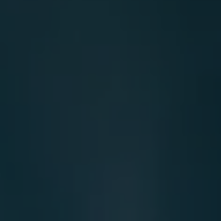
電
ト
実
力・
さ
ガ
ブ
へ
ス
ロ
の
グ
取
食
り
品・
組
ケ
飲
み
ー
料
ス
ス
サ
タ
ス
デ
テ
ィ
ナ
ブ
ニ
ル
ュ