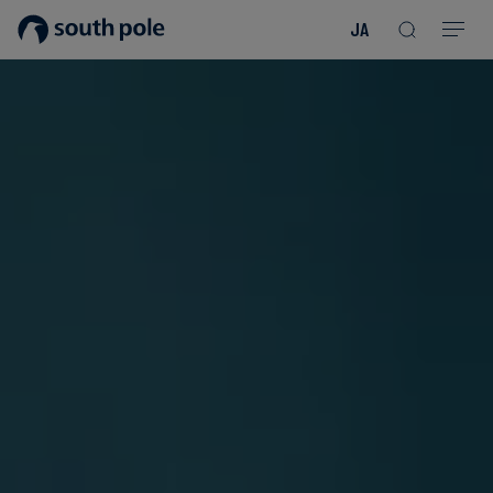
JA
企
消
プ
ガ
業
費
ロ
イ
理
財・
ジ
ド
念
フ
ェ
＆
ァ
ク
レ
ッ
ト
ポ
役
シ
を
ー
員
Read more
Read more
ョ
見
ト
紹
Read more
Read more
Read more
Read more
Read more
Read more
ン
る
Read more
Read more
介
今
エ
後
所
ネ
の
在
ル
イ
地
ギ
ベ
ー・
ン
誠