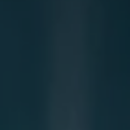
フ
ー
ァ
ス
イ
ナ
ン
ス