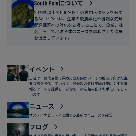
フ
South Poleについて
ー
ァ
ス
20カ国以上で500名以上の専門スタッフを有す
イ
るSouth Poleは、企業の脱炭素化や複雑な気候
関連課題への対応を支援することで、企業、社
ナ
会、そして地球全体のニーズを調和させた進展
ン
を促進しています。
ス
イベント
当社は、気候変動に果敢に立ち向かい、その解決に向けた主
要な声を強化しています。最先端の気候変動対策に関する情
報とツールを提供し、次なる一歩を踏み出すお手伝いをして
います。
ニュース
サステイナビリティに関する最新のニュースを確認
ブログ
当社の専門家や業界の有力者による最新の視点や意見を確認