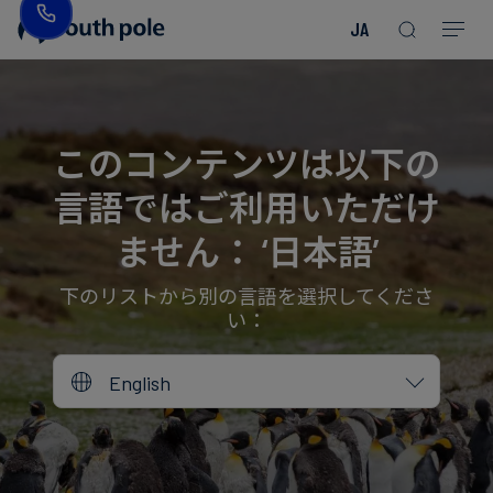
JA
企
消
プ
ガ
業
費
ロ
イ
理
財・
ジ
ド
念
フ
ェ
＆
このコンテンツは以下の
ァ
ク
レ
言語ではご利用いただけ
ッ
ト
ポ
役
シ
を
ー
員
ません： ‘日本語’
Read more
Read more
ョ
見
ト
紹
Read more
Read more
Read more
Read more
Read more
Read more
ン
る
Read more
Read more
介
下のリストから別の言語を選択してくださ
い：
今
エ
後
所
English
ネ
の
在
ル
イ
地
ギ
ベ
ー・
ン
誠