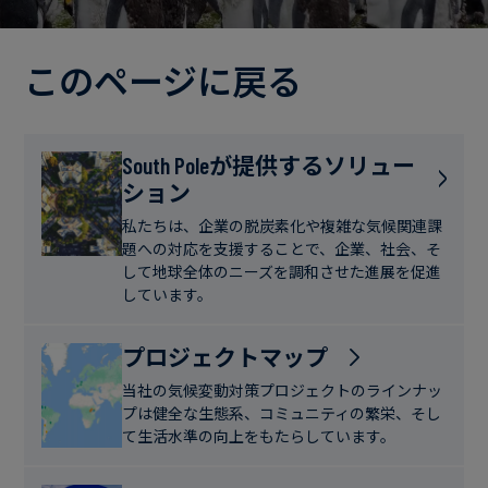
電
ト
実
力・
さ
ガ
このページに戻る
ブ
へ
ス
ロ
の
グ
取
食
South Poleが提供するソリュー
り
ション
品・
組
ケ
飲
み
ー
私たちは、企業の脱炭素化や複雑な気候関連課
料
題への対応を支援することで、企業、社会、そ
ス
して地球全体のニーズを調和させた進展を促進
ス
しています。
サ
タ
ス
デ
プロジェクトマップ
テ
ィ
当社の気候変動対策プロジェクトのラインナッ
ナ
プは健全な生態系、コミュニティの繁栄、そし
ブ
て生活水準の向上をもたらしています。
ニ
ル
ュ