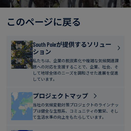
電
ト
実
力・
さ
ガ
このページに戻る
ブ
へ
ス
ロ
の
グ
取
食
South Poleが提供するソリュー
り
ション
品・
組
ケ
飲
み
ー
私たちは、企業の脱炭素化や複雑な気候関連課
料
題への対応を支援することで、企業、社会、そ
ス
して地球全体のニーズを調和させた進展を促進
ス
しています。
サ
タ
ス
デ
プロジェクトマップ
テ
ィ
当社の気候変動対策プロジェクトのラインナッ
ナ
プは健全な生態系、コミュニティの繁栄、そし
ブ
て生活水準の向上をもたらしています。
ニ
ル
ュ