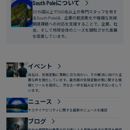
フ
South Poleについて
ー
ァ
ス
20カ国以上で500名以上の専門スタッフを有す
イ
るSouth Poleは、企業の脱炭素化や複雑な気候
関連課題への対応を支援することで、企業、社
ナ
会、そして地球全体のニーズを調和させた進展
ン
を促進しています。
ス
イベント
当社は、気候変動に果敢に立ち向かい、その解決に向けた主
要な声を強化しています。最先端の気候変動対策に関する情
報とツールを提供し、次なる一歩を踏み出すお手伝いをして
います。
ニュース
サステイナビリティに関する最新のニュースを確認
ブログ
当社の専門家や業界の有力者による最新の視点や意見を確認