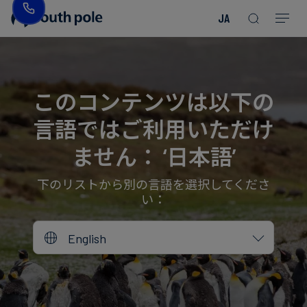
JA
企
消
プ
ガ
業
費
ロ
イ
理
財・
ジ
ド
念
フ
ェ
＆
このコンテンツは以下の
ァ
ク
レ
言語ではご利用いただけ
ッ
ト
ポ
役
シ
を
ー
員
ません： ‘日本語’
Read more
Read more
ョ
見
ト
紹
Read more
Read more
Read more
Read more
Read more
Read more
ン
る
Read more
Read more
介
下のリストから別の言語を選択してくださ
い：
今
エ
後
所
English
ネ
の
在
ル
イ
地
ギ
ベ
ー・
ン
誠