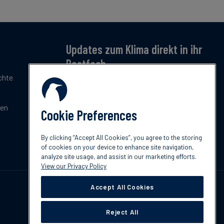
Updates zum Klima direkt in ihr
Postfach
chte
Jetzt anmelden – für monatliche Updates zu
Klimatrends, Regulierung und Innovation.
Kostenlos & kompakt.
gen
Cookie Preferences
Jetzt abonnieren
By clicking “Accept All Cookies”, you agree to the storing
of cookies on your device to enhance site navigation,
analyze site usage, and assist in our marketing efforts.
View our Privacy Policy
Accept All Cookies
Reject All