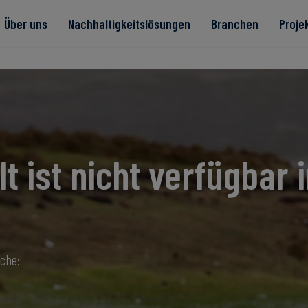
Über uns
Nachhaltigkeitslösungen
Branchen
Proje
te
lt ist nicht verfügbar i
Read more
Read more
rität
Read more
Read more
Read more
ache: