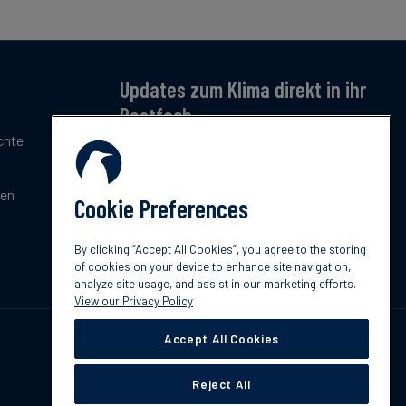
Updates zum Klima direkt in ihr
Postfach
chte
Jetzt anmelden – für monatliche Updates zu
Klimatrends, Regulierung und Innovation.
Kostenlos & kompakt.
gen
Cookie Preferences
Jetzt abonnieren
By clicking “Accept All Cookies”, you agree to the storing
of cookies on your device to enhance site navigation,
analyze site usage, and assist in our marketing efforts.
View our Privacy Policy
Accept All Cookies
Reject All