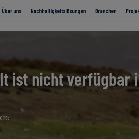
Über uns
Nachhaltigkeitslösungen
Branchen
Proje
te
lt ist nicht verfügbar i
Read more
Read more
rität
Read more
Read more
Read more
ache: