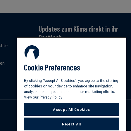
Updates zum Klima direkt in ihr
Postfach
chte
Jetzt anmelden – für monatliche Updates zu
Klimatrends, Regulierung und Innovation.
Kostenlos & kompakt.
gen
Cookie Preferences
Jetzt abonnieren
By clicking “Accept All Cookies”, you agree to the storing
of cookies on your device to enhance site navigation,
analyze site usage, and assist in our marketing efforts.
View our Privacy Policy
Accept All Cookies
Reject All