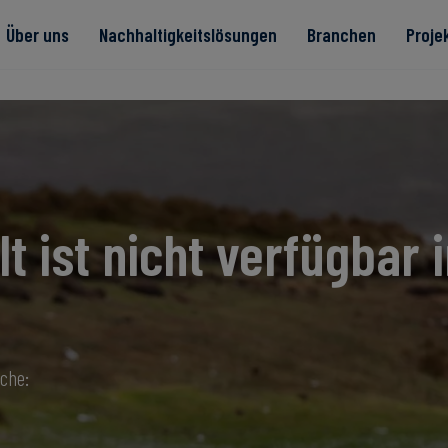
Über uns
Nachhaltigkeitslösungen
Branchen
Proje
te
lt ist nicht verfügbar i
Read more
Read more
rität
Read more
Read more
Read more
ache: