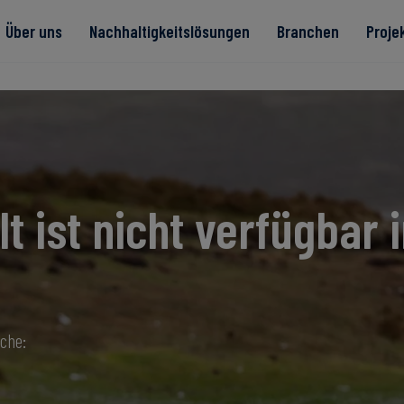
Über uns
Nachhaltigkeitslösungen
Branchen
Proje
te
lt ist nicht verfügbar i
Read more
Read more
rität
Read more
Read more
Read more
ache: