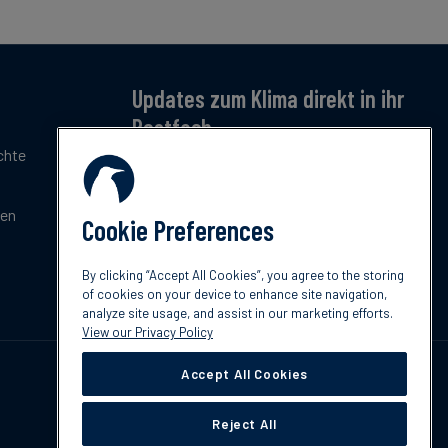
Updates zum Klima direkt in ihr
Postfach
chte
Jetzt anmelden – für monatliche Updates zu
Klimatrends, Regulierung und Innovation.
Kostenlos & kompakt.
gen
Cookie Preferences
Jetzt abonnieren
By clicking “Accept All Cookies”, you agree to the storing
of cookies on your device to enhance site navigation,
analyze site usage, and assist in our marketing efforts.
View our Privacy Policy
Accept All Cookies
Reject All