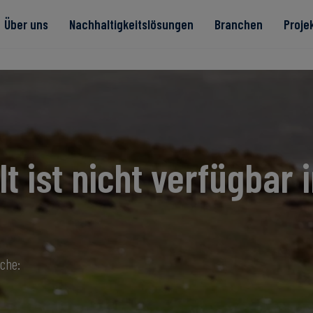
Über uns
Nachhaltigkeitslösungen
Branchen
Proje
te
lt ist nicht verfügbar i
Read more
Read more
rität
Read more
Read more
Read more
ache: