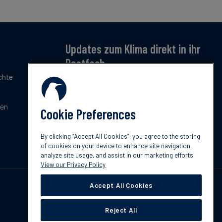
Updates zum Klima direkt in ihr
Postfach
chte
Jetzt anmelden – für monatliche Updates zu
Klimatrends, Regulierung und Innovation.
Kostenlos & kompakt.
gen
Cookie Preferences
Jetzt abonnieren
By clicking “Accept All Cookies”, you agree to the storing
of cookies on your device to enhance site navigation,
analyze site usage, and assist in our marketing efforts.
View our Privacy Policy
Accept All Cookies
Reject All