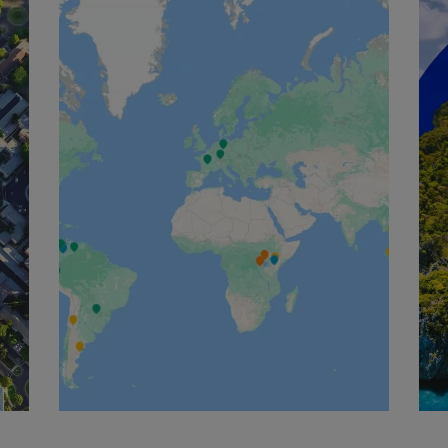
English
Español