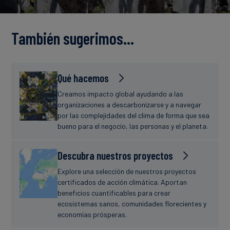
Finanzas
estudio
sostenibles
También sugerimos…
Noticias
Qué hacemos
Creamos impacto global ayudando a las
organizaciones a descarbonizarse y a navegar
por las complejidades del clima de forma que sea
bueno para el negocio, las personas y el planeta.
Descubra nuestros proyectos
Explore una selección de nuestros proyectos
certificados de acción climática. Aportan
beneficios cuantificables para crear
ecosistemas sanos, comunidades florecientes y
economías prósperas.