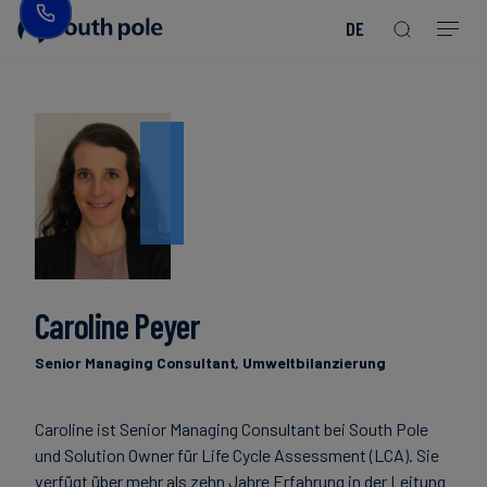
DE
Unsere
Konsumgüter
Entdecken
Guides
Mission
&
Sie
&
Mode
unsere
Berichte
Projekte
Unser
Management
Energie
Kommande
&
Veranstaltungen
Versorgung
Unsere
Read more
Read more
Read more
Read more
Read more
Read more
Read more
Read more
Standorte
Blog
Read more
Read more
Essen
Caroline Peyer
und
Unsere
Case
Trinken
Verpflichtung
Studies
Senior Managing Consultant, Umweltbilanzierung
zu
Integrität
Finanzsektor
Nachrichten
Caroline ist Senior Managing Consultant bei South Pole
und Solution Owner für Life Cycle Assessment (LCA). Sie
verfügt über mehr als zehn Jahre Erfahrung in der Leitung