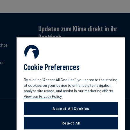
Updates zum Klima direkt in ihr
Postfach
chte
Jetzt anmelden – für monatliche Updates zu
Klimatrends, Regulierung und Innovation.
Kostenlos & kompakt.
gen
Cookie Preferences
Jetzt abonnieren
By clicking “Accept All Cookies”, you agree to the storing
of cookies on your device to enhance site navigation,
analyze site usage, and assist in our marketing efforts.
View our Privacy Policy
Accept All Cookies
Reject All