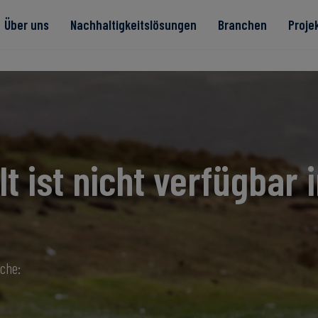
Über uns
Nachhaltigkeitslösungen
Branchen
Proje
te
lt ist nicht verfügbar i
Read more
Read more
rität
Read more
Read more
Read more
ache: