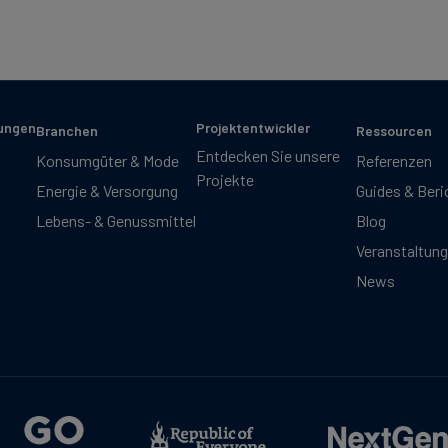
sungen
Projektentwickler
Branchen
Ressourcen
Entdecken Sie unsere
Konsumgüter & Mode
Referenzen
Projekte
Energie & Versorgung
Guides & Beri
Lebens- & Genussmittel
Blog
Veranstaltun
News