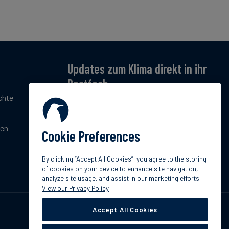
Updates zum Klima direkt in ihr
Postfach
chte
Jetzt anmelden – für monatliche Updates zu
Klimatrends, Regulierung und Innovation.
Kostenlos & kompakt.
gen
Cookie Preferences
Jetzt abonnieren
By clicking “Accept All Cookies”, you agree to the storing
of cookies on your device to enhance site navigation,
analyze site usage, and assist in our marketing efforts.
View our Privacy Policy
Accept All Cookies