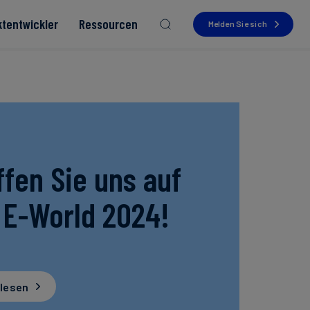
ktentwickler
Ressourcen
Melden Sie sich
Read more
Read more
Read more
Read more
ffen Sie uns auf
Read more
 E-World 2024!
 lesen