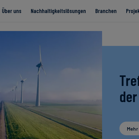
Über uns
Nachhaltigkeitslösungen
Branchen
Proje
te
Read more
Read more
Tre
rität
Read more
Read more
Read more
der
Mehr