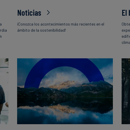
Noticias
El
la
¡Conozca los acontecimientos más recientes en el
Obte
rdia
ámbito de la sostenibilidad!
expe
ón
edif
o
clim