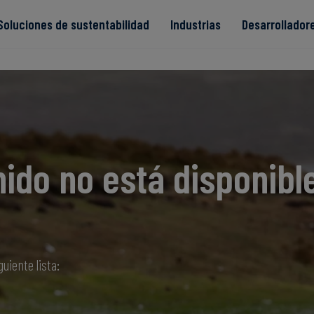
Soluciones de sustentabilidad
Industrias
Desarrollador
s
ido no está disponibl
Read more
Read more
ntegridad
Read more
Read more
Read more
guiente lista: