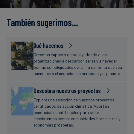
Finanzas
estudio
sostenibles
También sugerimos…
Noticias
Qué hacemos
Creamos impacto global ayudando a las
organizaciones a descarbonizarse y a navegar
por las complejidades del clima de forma que sea
bueno para el negocio, las personas y el planeta.
Descubra nuestros proyectos
Explore una selección de nuestros proyectos
certificados de acción climática. Aportan
beneficios cuantificables para crear
ecosistemas sanos, comunidades florecientes y
economías prósperas.