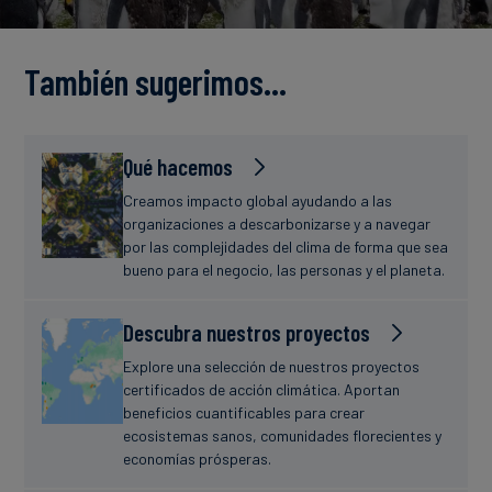
Finanzas
estudio
sostenibles
También sugerimos…
Noticias
Qué hacemos
Creamos impacto global ayudando a las
organizaciones a descarbonizarse y a navegar
por las complejidades del clima de forma que sea
bueno para el negocio, las personas y el planeta.
Descubra nuestros proyectos
Explore una selección de nuestros proyectos
certificados de acción climática. Aportan
beneficios cuantificables para crear
ecosistemas sanos, comunidades florecientes y
economías prósperas.