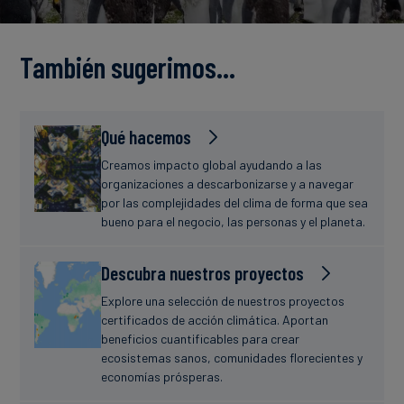
Finanzas
estudio
sostenibles
También sugerimos…
Noticias
Qué hacemos
Creamos impacto global ayudando a las
organizaciones a descarbonizarse y a navegar
por las complejidades del clima de forma que sea
bueno para el negocio, las personas y el planeta.
Descubra nuestros proyectos
Explore una selección de nuestros proyectos
certificados de acción climática. Aportan
beneficios cuantificables para crear
ecosistemas sanos, comunidades florecientes y
economías prósperas.