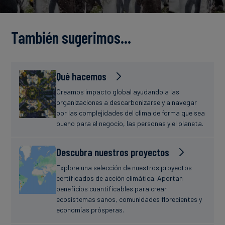
Finanzas
estudio
sostenibles
También sugerimos…
Noticias
Qué hacemos
Creamos impacto global ayudando a las
organizaciones a descarbonizarse y a navegar
por las complejidades del clima de forma que sea
bueno para el negocio, las personas y el planeta.
Descubra nuestros proyectos
Explore una selección de nuestros proyectos
certificados de acción climática. Aportan
beneficios cuantificables para crear
ecosistemas sanos, comunidades florecientes y
economías prósperas.