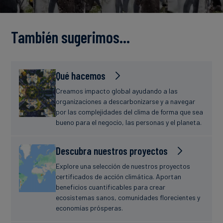
Finanzas
estudio
sostenibles
También sugerimos…
Noticias
Qué hacemos
Creamos impacto global ayudando a las
organizaciones a descarbonizarse y a navegar
por las complejidades del clima de forma que sea
bueno para el negocio, las personas y el planeta.
Descubra nuestros proyectos
Explore una selección de nuestros proyectos
certificados de acción climática. Aportan
beneficios cuantificables para crear
ecosistemas sanos, comunidades florecientes y
economías prósperas.