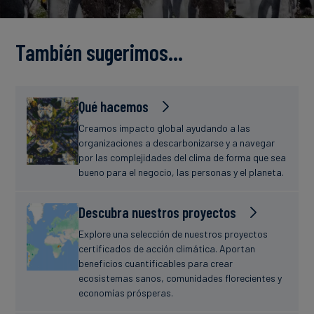
Finanzas
estudio
sostenibles
También sugerimos…
Noticias
Qué hacemos
Creamos impacto global ayudando a las
organizaciones a descarbonizarse y a navegar
por las complejidades del clima de forma que sea
bueno para el negocio, las personas y el planeta.
Descubra nuestros proyectos
Explore una selección de nuestros proyectos
certificados de acción climática. Aportan
beneficios cuantificables para crear
ecosistemas sanos, comunidades florecientes y
economías prósperas.