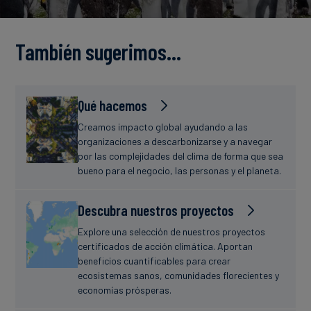
Finanzas
estudio
sostenibles
También sugerimos…
Noticias
Qué hacemos
Creamos impacto global ayudando a las
organizaciones a descarbonizarse y a navegar
por las complejidades del clima de forma que sea
bueno para el negocio, las personas y el planeta.
Descubra nuestros proyectos
Explore una selección de nuestros proyectos
certificados de acción climática. Aportan
beneficios cuantificables para crear
ecosistemas sanos, comunidades florecientes y
economías prósperas.