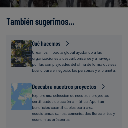
Finanzas
estudio
sostenibles
También sugerimos…
Noticias
Qué hacemos
Creamos impacto global ayudando a las
organizaciones a descarbonizarse y a navegar
por las complejidades del clima de forma que sea
bueno para el negocio, las personas y el planeta.
Descubra nuestros proyectos
Explore una selección de nuestros proyectos
certificados de acción climática. Aportan
beneficios cuantificables para crear
ecosistemas sanos, comunidades florecientes y
economías prósperas.