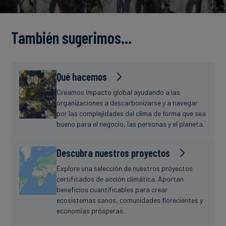
Finanzas
estudio
sostenibles
También sugerimos…
Noticias
Qué hacemos
Creamos impacto global ayudando a las
organizaciones a descarbonizarse y a navegar
por las complejidades del clima de forma que sea
bueno para el negocio, las personas y el planeta.
Descubra nuestros proyectos
Explore una selección de nuestros proyectos
certificados de acción climática. Aportan
beneficios cuantificables para crear
ecosistemas sanos, comunidades florecientes y
economías prósperas.