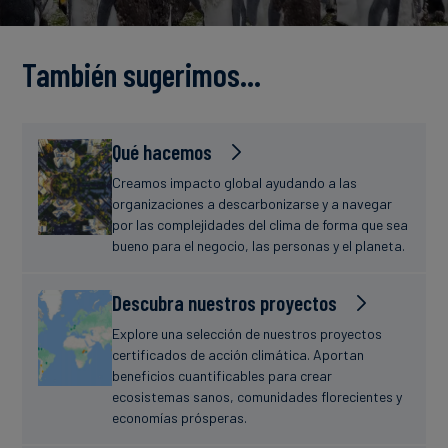
Finanzas
estudio
sostenibles
También sugerimos…
Noticias
Qué hacemos
Creamos impacto global ayudando a las
organizaciones a descarbonizarse y a navegar
por las complejidades del clima de forma que sea
bueno para el negocio, las personas y el planeta.
Descubra nuestros proyectos
Explore una selección de nuestros proyectos
certificados de acción climática. Aportan
beneficios cuantificables para crear
ecosistemas sanos, comunidades florecientes y
economías prósperas.