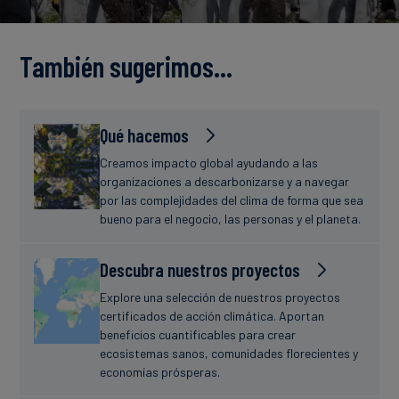
Finanzas
estudio
sostenibles
También sugerimos…
Noticias
Qué hacemos
Creamos impacto global ayudando a las
organizaciones a descarbonizarse y a navegar
por las complejidades del clima de forma que sea
bueno para el negocio, las personas y el planeta.
Descubra nuestros proyectos
Explore una selección de nuestros proyectos
certificados de acción climática. Aportan
beneficios cuantificables para crear
ecosistemas sanos, comunidades florecientes y
economías prósperas.