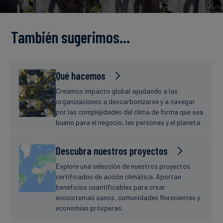
Finanzas
estudio
sostenibles
También sugerimos…
Noticias
Qué hacemos
Creamos impacto global ayudando a las
organizaciones a descarbonizarse y a navegar
por las complejidades del clima de forma que sea
bueno para el negocio, las personas y el planeta.
Descubra nuestros proyectos
Explore una selección de nuestros proyectos
certificados de acción climática. Aportan
beneficios cuantificables para crear
ecosistemas sanos, comunidades florecientes y
economías prósperas.