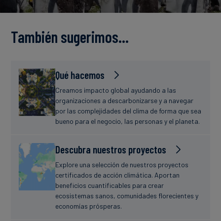
Finanzas
estudio
sostenibles
También sugerimos…
Noticias
Qué hacemos
Creamos impacto global ayudando a las
organizaciones a descarbonizarse y a navegar
por las complejidades del clima de forma que sea
bueno para el negocio, las personas y el planeta.
Descubra nuestros proyectos
Explore una selección de nuestros proyectos
certificados de acción climática. Aportan
beneficios cuantificables para crear
ecosistemas sanos, comunidades florecientes y
economías prósperas.