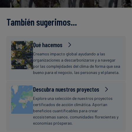
Finanzas
estudio
sostenibles
También sugerimos…
Noticias
Qué hacemos
Creamos impacto global ayudando a las
organizaciones a descarbonizarse y a navegar
por las complejidades del clima de forma que sea
bueno para el negocio, las personas y el planeta.
Descubra nuestros proyectos
Explore una selección de nuestros proyectos
certificados de acción climática. Aportan
beneficios cuantificables para crear
ecosistemas sanos, comunidades florecientes y
economías prósperas.