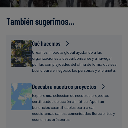
Finanzas
estudio
sostenibles
También sugerimos…
Noticias
Qué hacemos
Creamos impacto global ayudando a las
organizaciones a descarbonizarse y a navegar
por las complejidades del clima de forma que sea
bueno para el negocio, las personas y el planeta.
Descubra nuestros proyectos
Explore una selección de nuestros proyectos
certificados de acción climática. Aportan
beneficios cuantificables para crear
ecosistemas sanos, comunidades florecientes y
economías prósperas.