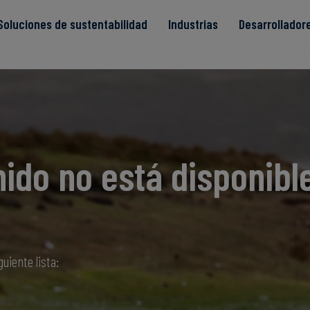
Soluciones de sustentabilidad
Industrias
Desarrollador
s
ido no está disponibl
Read more
Read more
ntegridad
Read more
Read more
Read more
guiente lista: