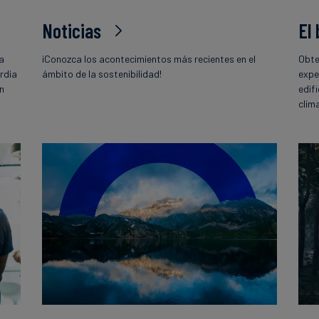
Noticias
El
la
¡Conozca los acontecimientos más recientes en el
Obte
rdia
ámbito de la sostenibilidad!
expe
ón
edif
o
clim