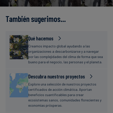
Finanzas
estudio
sostenibles
También sugerimos…
Noticias
Qué hacemos
Creamos impacto global ayudando a las
organizaciones a descarbonizarse y a navegar
por las complejidades del clima de forma que sea
bueno para el negocio, las personas y el planeta.
Descubra nuestros proyectos
Explore una selección de nuestros proyectos
certificados de acción climática. Aportan
beneficios cuantificables para crear
ecosistemas sanos, comunidades florecientes y
economías prósperas.