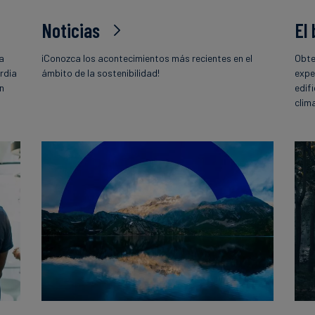
Noticias
El
la
¡Conozca los acontecimientos más recientes en el
Obte
rdia
ámbito de la sostenibilidad!
expe
ón
edif
o
clim