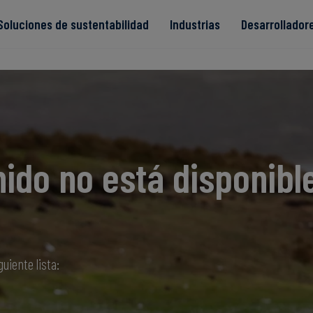
Soluciones de sustentabilidad
Industrias
Desarrollador
s
ido no está disponibl
Read more
Read more
ntegridad
Read more
Read more
Read more
guiente lista: