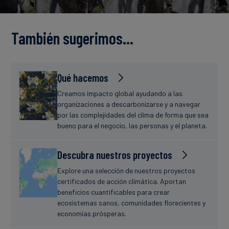
Finanzas
estudio
sostenibles
También sugerimos…
Noticias
Qué hacemos
Creamos impacto global ayudando a las
organizaciones a descarbonizarse y a navegar
por las complejidades del clima de forma que sea
bueno para el negocio, las personas y el planeta.
Descubra nuestros proyectos
Explore una selección de nuestros proyectos
certificados de acción climática. Aportan
beneficios cuantificables para crear
ecosistemas sanos, comunidades florecientes y
economías prósperas.