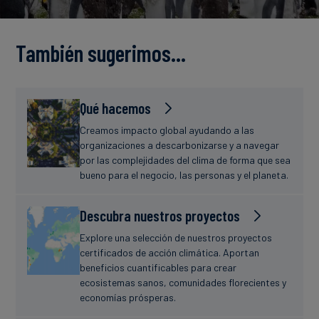
Finanzas
estudio
sostenibles
También sugerimos…
Noticias
Qué hacemos
Creamos impacto global ayudando a las
organizaciones a descarbonizarse y a navegar
por las complejidades del clima de forma que sea
bueno para el negocio, las personas y el planeta.
Descubra nuestros proyectos
Explore una selección de nuestros proyectos
certificados de acción climática. Aportan
beneficios cuantificables para crear
ecosistemas sanos, comunidades florecientes y
economías prósperas.