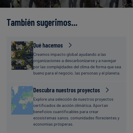
Finanzas
estudio
sostenibles
También sugerimos…
Noticias
Qué hacemos
Creamos impacto global ayudando a las
organizaciones a descarbonizarse y a navegar
por las complejidades del clima de forma que sea
bueno para el negocio, las personas y el planeta.
Descubra nuestros proyectos
Explore una selección de nuestros proyectos
certificados de acción climática. Aportan
beneficios cuantificables para crear
ecosistemas sanos, comunidades florecientes y
economías prósperas.