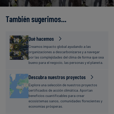
Finanzas
estudio
sostenibles
También sugerimos…
Noticias
Qué hacemos
Creamos impacto global ayudando a las
organizaciones a descarbonizarse y a navegar
por las complejidades del clima de forma que sea
bueno para el negocio, las personas y el planeta.
Descubra nuestros proyectos
Explore una selección de nuestros proyectos
certificados de acción climática. Aportan
beneficios cuantificables para crear
ecosistemas sanos, comunidades florecientes y
economías prósperas.