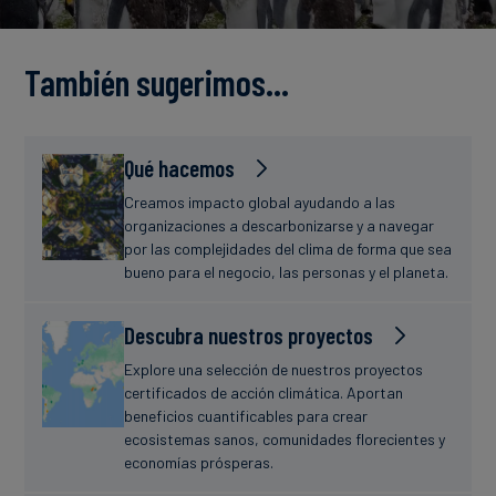
Finanzas
estudio
sostenibles
También sugerimos…
Noticias
Qué hacemos
Creamos impacto global ayudando a las
organizaciones a descarbonizarse y a navegar
por las complejidades del clima de forma que sea
bueno para el negocio, las personas y el planeta.
Descubra nuestros proyectos
Explore una selección de nuestros proyectos
certificados de acción climática. Aportan
beneficios cuantificables para crear
ecosistemas sanos, comunidades florecientes y
economías prósperas.