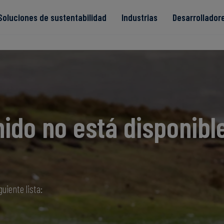
Soluciones de sustentabilidad
Industrias
Desarrollador
s
ido no está disponibl
Read more
Read more
ntegridad
Read more
Read more
Read more
guiente lista: