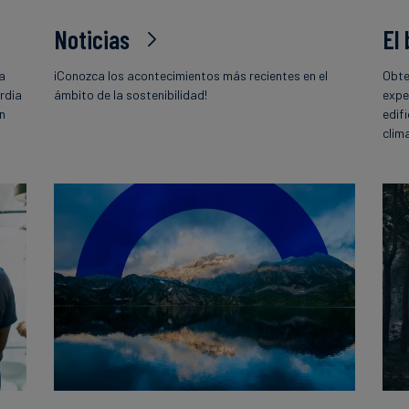
Noticias
El
la
¡Conozca los acontecimientos más recientes en el
Obte
rdia
ámbito de la sostenibilidad!
expe
ón
edif
o
clim