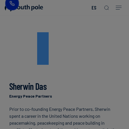
ES
Nuestra
Bienes
Descubre
Guías
misión
de
nuestros
y
consumo
proyectos
reportes
-
Liderazgo
Moda
Próximos
eventos
Ubicaciones
Energía
Read more
Read more
y
Read more
Read more
Read more
Read more
Read more
Read more
Blog
Nuestro
Read more
Read more
servicios
compromiso
Sherwin Das
públicos
con
Casos
la
de
Energy Peace Partners
Alimentos
integridad
estudio
Prior to co-founding Energy Peace Partners, Sherwin
y
spent a career in the United Nations working on
bebidas
Noticias
peacemaking, peacekeeping and peace building in