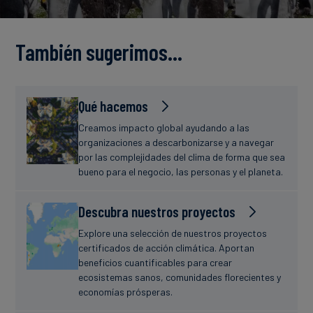
Finanzas
estudio
sostenibles
También sugerimos…
Noticias
Qué hacemos
Creamos impacto global ayudando a las
organizaciones a descarbonizarse y a navegar
por las complejidades del clima de forma que sea
bueno para el negocio, las personas y el planeta.
Descubra nuestros proyectos
Explore una selección de nuestros proyectos
certificados de acción climática. Aportan
beneficios cuantificables para crear
ecosistemas sanos, comunidades florecientes y
economías prósperas.