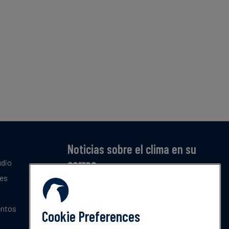
Noticias sobre el clima en su
correo
udio
tes
Suscríbase a nuestro resumen mensual gratuito
de las últimas tendencias, políticas e
innovaciones sobre el clima.
entos
Cookie Preferences