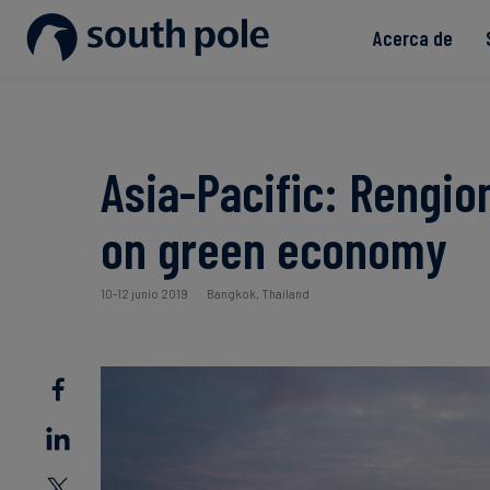
Acerca de
Nuestra misión
Bienes de consumo - Moda
Descubre nuestros proyecto
Guías y reportes
Liderazgo
Energía y servicios públicos
Próximos eventos
Asia-Pacific: Rengio
Ubicaciones
Alimentos y bebidas
Blog
on green economy
Nuestro compromiso con la i
Finanzas sostenibles
Casos de estudio
10-12 junio 2019
Bangkok, Thailand
Noticias