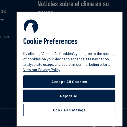
Noticias sobre el clima en su
correo
udio
tes
Suscríbase a nuestro resumen mensual gratuito
de las últimas tendencias, políticas e
innovaciones sobre el clima.
entos
Cookie Preferences
Suscribir
By clicking “Accept All Cookies”, you agree to the storing
of cookies on your device to enhance site navigation,
analyze site usage, and assist in our marketing efforts.
View our Privacy Policy
Accept All Cookies
Reject All
Cookies Settings
Contáctenos