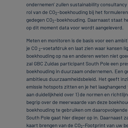
ondernemen' zullen sustainability consultancy
rol van de CO
-boekhouding bij het formuleren
2
gedegen CO
-boekhouding. Daarnaast staat h
2
op dit moment data voor wordt aangeleverd.
Meten en monitoren is de basis voor een ambit
je CO
-voetafdruk en laat zien waar kansen li
2
boekhouding op na en anderen weten niet goed
zal GBC Zuidas participant South Pole een pre
boekhouding in duurzaam ondernemen. Een g
ambitieus duurzaamheidsbeleid. Het geeft inzi
emissie hotspots zitten en je het laaghangend
aan duidelijkheid over 1) de normen en richtli
begrip over de meerwaarde van deze boekhoudi
boekhouding te gebruiken om daaropvolgende 
South Pole gaat hier dieper op in. Daarnaast z
kaart brengen van de CO
-Footprint van uw be
2