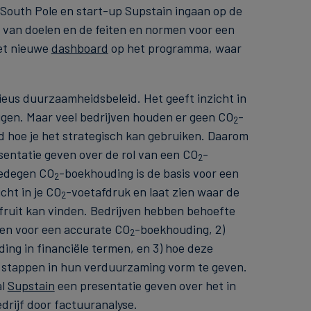
 South Pole en start-up Supstain ingaan op de
 van doelen en de feiten en normen voor een
et nieuwe
dashboard
op het programma, waar
ieus duurzaamheidsbeleid. Het geeft inzicht in
ggen. Maar veel bedrijven houden er geen CO
-
2
 hoe je het strategisch kan gebruiken. Daarom
sentatie geven over de rol van een CO
-
2
edegen CO
-boekhouding is de basis voor een
2
cht in je CO
-voetafdruk en laat zien waar de
2
 fruit kan vinden. Bedrijven hebben behoefte
jnen voor een accurate CO
-boekhouding, 2)
2
ng in financiële termen, en 3) hoe deze
stappen in hun verduurzaming vorm te geven.
al
Supstain
een presentatie geven over het in
drijf door factuuranalyse.