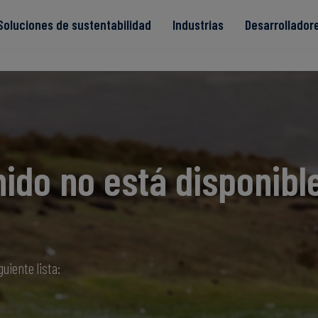
Soluciones de sustentabilidad
Industrias
Desarrollador
s
ido no está disponibl
Read more
Read more
ntegridad
Read more
Read more
Read more
guiente lista: