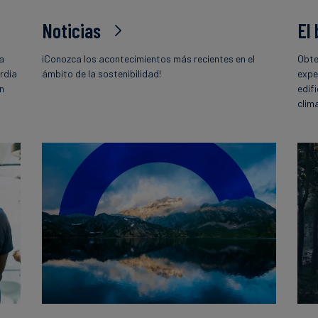
Noticias
El
la
¡Conozca los acontecimientos más recientes en el
Obte
rdia
ámbito de la sostenibilidad!
expe
ón
edif
o
clim