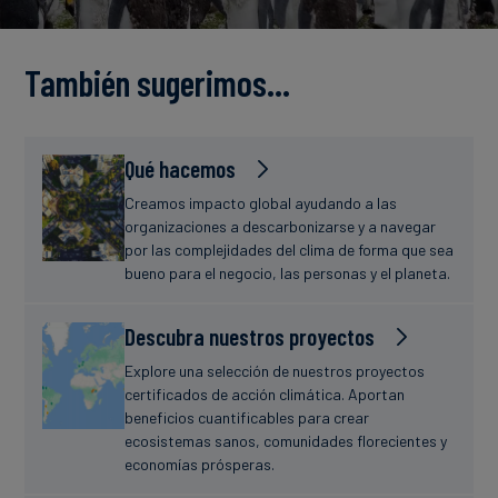
Finanzas
estudio
sostenibles
También sugerimos…
Noticias
Qué hacemos
Creamos impacto global ayudando a las
organizaciones a descarbonizarse y a navegar
por las complejidades del clima de forma que sea
bueno para el negocio, las personas y el planeta.
Descubra nuestros proyectos
Explore una selección de nuestros proyectos
certificados de acción climática. Aportan
beneficios cuantificables para crear
ecosistemas sanos, comunidades florecientes y
economías prósperas.