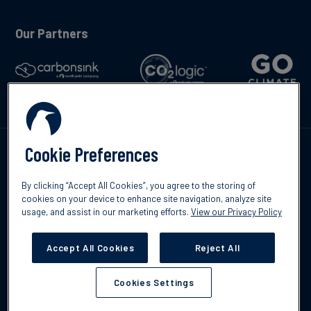
Our Partners
Cookie Preferences
Contáctenos
By clicking “Accept All Cookies”, you agree to the storing of
cookies on your device to enhance site navigation, analyze site
usage, and assist in our marketing efforts.
View our Privacy Policy
©2026 South Pole
Política de protección de datos
Descargo de
Accept All Cookies
Reject All
responsabilidad
Cookies Settings
Cookies Settings