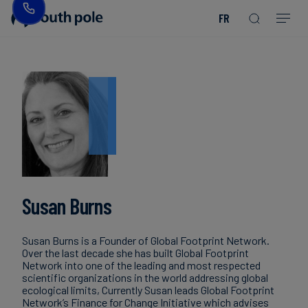
FR
Notre
Biens
Découvrir
Guides
mission
de
nos
et
consommation
projets
rapports
-
Notre
Mode
équipe
Événements
de
à
direction
Énergie
venir
Read more
Read more
et
Read more
Read more
Read more
Read more
Read more
Read more
Read more
Read more
services
Nos
Blog
Susan Burns
publics
bureaux
Études
Susan Burns is a Founder of Global Footprint Network.
Agroalimentaire
Notre
de
Over the last decade she has built Global Footprint
Network into one of the leading and most respected
engagement
cas
scientific organizations in the world addressing global
envers
Finance
ecological limits, Currently Susan leads Global Footprint
Network’s Finance for Change Initiative which advises
l'intégrité
durable
Actualités