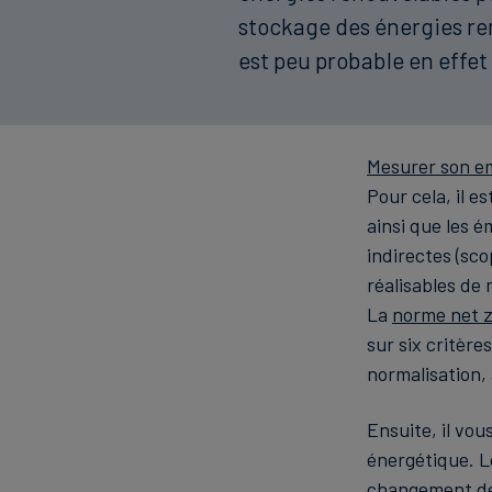
stockage des énergies re
est peu probable en effet
Mesurer son e
Pour cela, il 
ainsi que les é
indirectes (sco
réalisables de 
La
norme net z
sur six critères
normalisation, 
Ensuite, il vo
énergétique. Le
changement de 