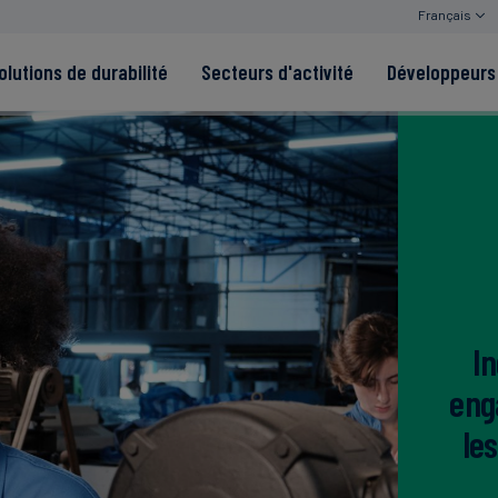
Français
olutions de durabilité
Secteurs d'activité
Développeurs 
de
Read more
Read more
tégrité
Read more
Read more
Read more
I
eng
le