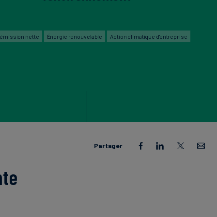
 émission nette
Énergie renouvelable
Action climatique d'entreprise
Partager
nte