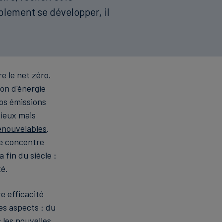
lement se développer, il
e le net zéro.
on d'énergie
vos émissions
tieux mais
enouvelables
.
e concentre
a fin du siècle :
té.
e efficacité
es aspects : du
les nouvelles