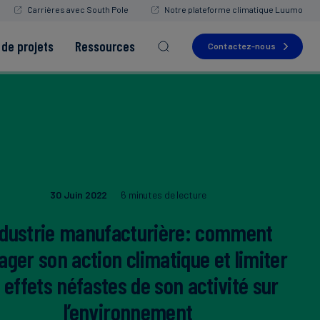
Carrières avec South Pole
Notre plateforme climatique Luumo
de projets
Ressources
Contactez-nous
Read more
Read more
Read more
Read more
30 Juin 2022
6 minutes de lecture
Read more
ndustrie manufacturière: comment
ager son action climatique et limiter
s effets néfastes de son activité sur
l’environnement