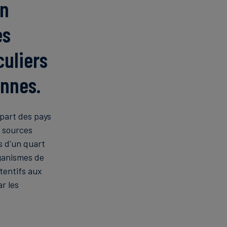
on
es
culiers
nnes.
upart des pays
s sources
s d'un quart
rganismes de
tentifs aux
r les