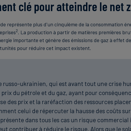
ent clé pour atteindre le net 
urde représente plus d'un cinquième de la consommation én
2
reprises
. La production à partir de matières premières bru
nergie importante et génère des émissions de gaz à effet de
rtunités pour réduire cet impact existent.
re russo-ukrainien, qui est avant tout une crise h
 prix du pétrole et du gaz, ayant pour conséque
se des prix et la raréfaction des ressources place
mment celui de répercuter la hausse des coûts sur 
représente dans tous les cas un risque commercial i
t contribuer à réduire le risque. Alors que le solai