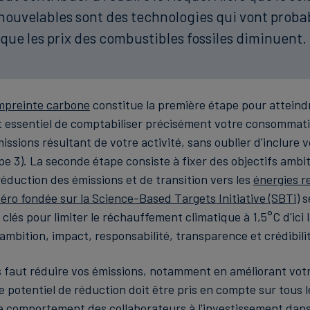
nouvelables sont des technologies qui vont probab
 que les prix des combustibles fossiles diminuent.
mpreinte carbone
constitue la première étape pour atteindr
est essentiel de comptabiliser précisément votre consommati
missions résultant de votre activité, sans oublier d'inclure 
pe 3). La seconde étape consiste à fixer des objectifs ambi
réduction des émissions et de transition vers les
énergies r
éro fondée sur la Science-Based Targets Initiative (SBTi)
s
 clés pour limiter le réchauffement climatique à 1,5°C d'ici l
ambition, impact, responsabilité, transparence et crédibili
us faut réduire vos émissions, notamment en améliorant votr
 potentiel de réduction doit être pris en compte sur tous l
comportement des collaborateurs à l'investissement dans 