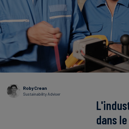
Roby Crean
Sustainability Adviser
L'indus
dans le