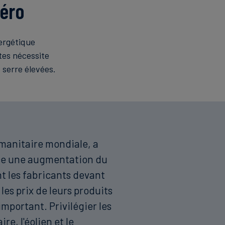
zéro
ergétique
tes nécessite
 serre élevées.
umanitaire mondiale, a
nce une augmentation du
nt les fabricants devant
les prix de leurs produits
mportant. Privilégier les
re, l'éolien et le